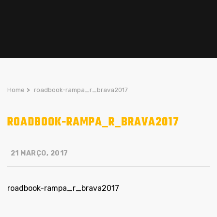
Home
>
roadbook-rampa_r_brava2017
ROADBOOK-RAMPA_R_BRAVA2017
21 MARÇO, 2017
roadbook-rampa_r_brava2017