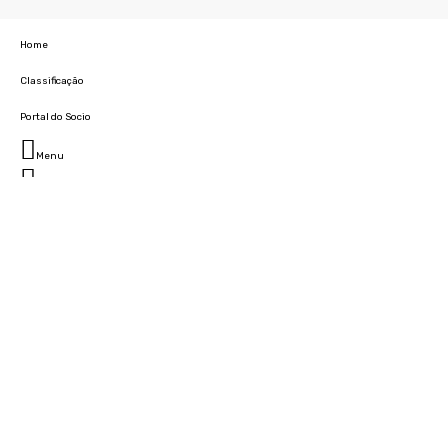
Home
Classificação
Portal do Socio
Menu
Fechar
Home
Clube
História
Marcha
Sede
Instalações
Cidade Desportiva
Estádio da Madeira