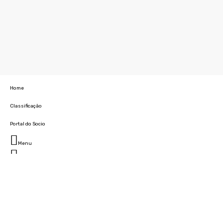
Home
Classificação
Portal do Socio
Menu
Fechar
Home
Clube
História
Marcha