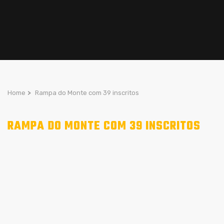
Home
>
Rampa do Monte com 39 inscritos
RAMPA DO MONTE COM 39 INSCRITOS