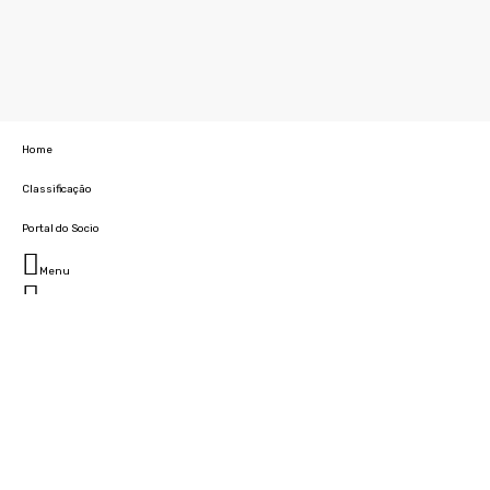
Home
Classificação
Portal do Socio
Menu
Fechar
Home
Clube
História
Marcha
Sede