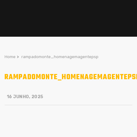
Home
>
rampadomonte_homenagemagentepsp
RAMPADOMONTE_HOMENAGEMAGENTEPS
16 JUNHO, 2025