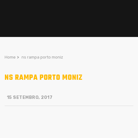
Home
>
ns rampa porto moniz
NS RAMPA PORTO MONIZ
15 SETEMBRO, 2017