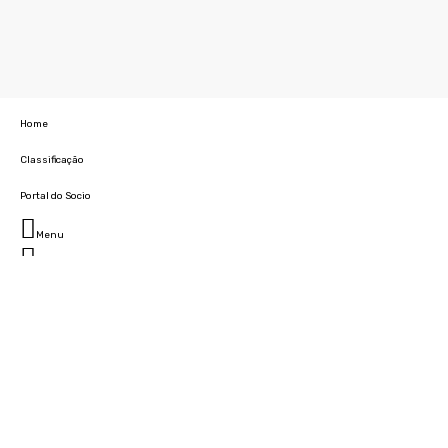
Home
Classificação
Portal do Socio
Menu
Fechar
Home
Clube
História
Marcha
Sede