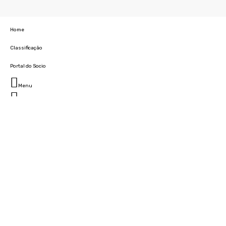
Home
Classificação
Portal do Socio
Menu
Fechar
Home
Clube
História
Marcha
Sede
Instalações
Cidade Desportiva