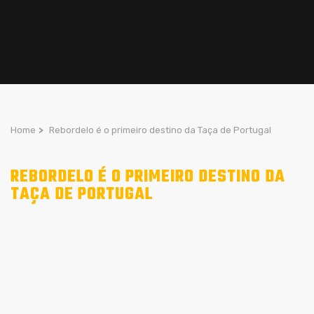
Home
>
Rebordelo é o primeiro destino da Taça de Portugal
REBORDELO É O PRIMEIRO DESTINO DA
TAÇA DE PORTUGAL