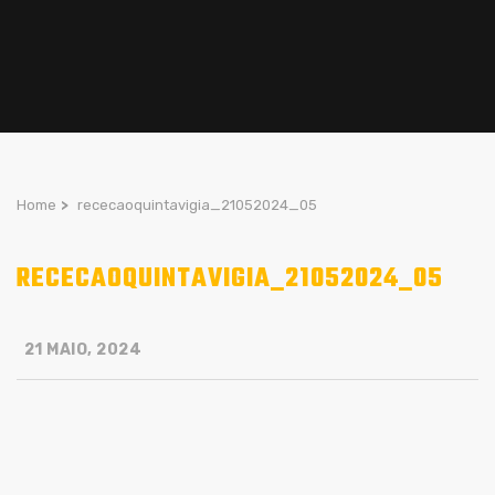
Home
>
rececaoquintavigia_21052024_05
RECECAOQUINTAVIGIA_21052024_05
21 MAIO, 2024