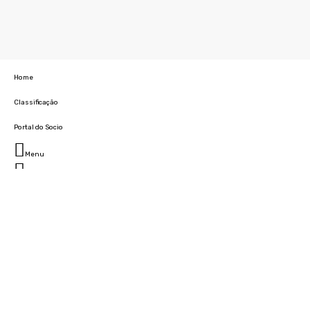
Home
Classificação
Portal do Socio
Menu
Fechar
Home
Clube
História
Marcha
Sede
Instalações