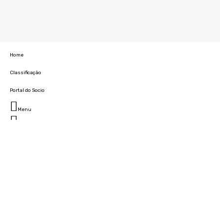
Home
Classificação
Portal do Socio
Menu
Fechar
Home
Clube
História
Marcha
Sede
Instalações