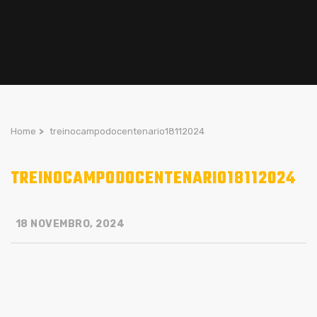
Home
>
treinocampodocentenario18112024
TREINOCAMPODOCENTENARIO18112024
18 NOVEMBRO, 2024