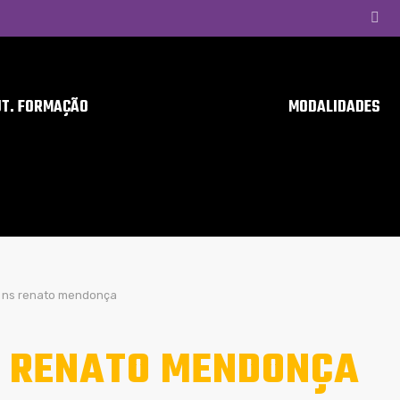
UT. FORMAÇÃO
MODALIDADES
ns renato mendonça
 RENATO MENDONÇA