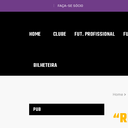
FAÇA-SE SÓCIO
HOME
CLUBE
FUT. PROFISSIONAL
F
BILHETEIRA
Home
>
PUB
“R