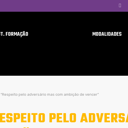
UT. FORMAÇÃO
MODALIDADES
“Respeito pelo adversário mas com ambição de vencer”
ESPEITO PELO ADVERS