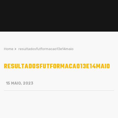
Home
>
resultadosfutformacao13e14maio
RESULTADOSFUTFORMACAO13E14MAIO
15 MAIO, 2023