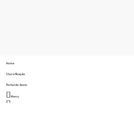
Home
Classificação
Portal do Socio
Menu
Fechar
Home
Clube