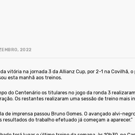
ZEMBRO, 2022
da vitória na jornada 3 da Allianz Cup, por 2-1 na Covilhã, o 
sou esta manhã aos treinos.
o do Centenário os titulares no jogo da ronda 3 realizaram
ração. Os restantes realizaram uma sessão de treino mais i
ala de imprensa passou Bruno Gomes. O avançado alvi-negro 
s resultados do trabalho efetuado já começam a aparecer.”
ábado terá lugar o último treino da semana, às 10h30, no C