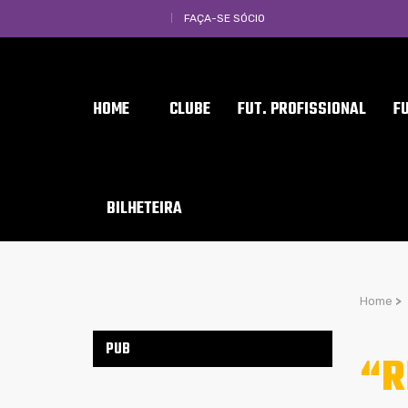
FAÇA-SE SÓCIO
HOME
CLUBE
FUT. PROFISSIONAL
F
BILHETEIRA
Home
>
PUB
“R