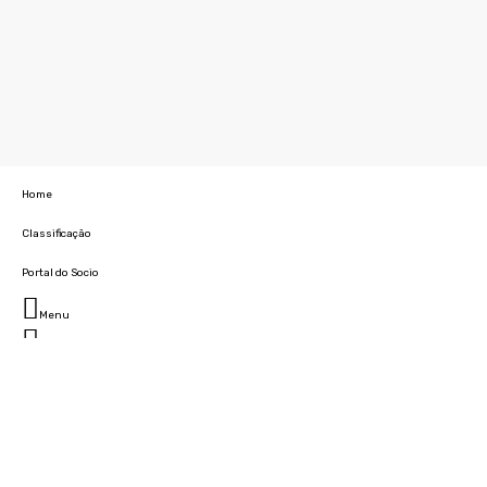
Home
Classificação
Portal do Socio
Menu
Fechar
Home
Clube
História