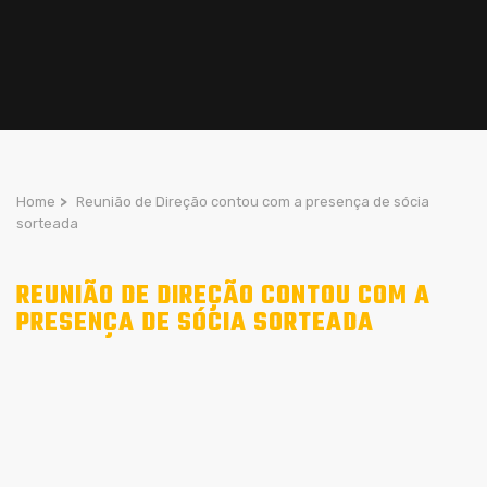
Home
>
Reunião de Direção contou com a presença de sócia
sorteada
REUNIÃO DE DIREÇÃO CONTOU COM A
PRESENÇA DE SÓCIA SORTEADA