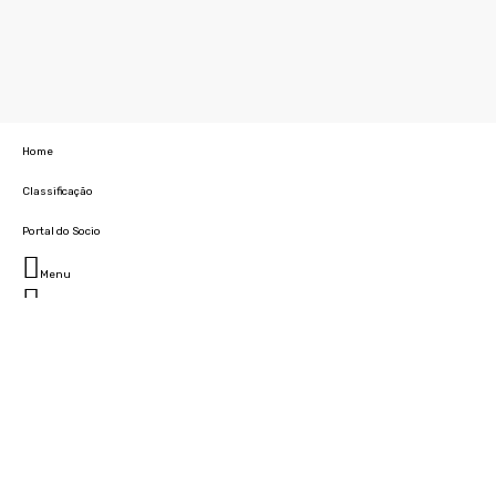
Home
Classificação
Portal do Socio
Menu
Fechar
Home
Clube
História
Marcha
Sede