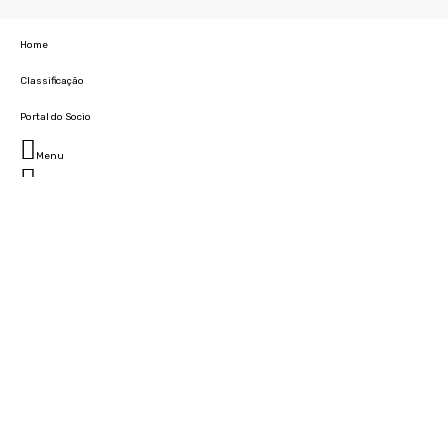
Home
Classificação
Portal do Socio
Menu
Fechar
Home
Clube
História
Marcha
Sede
Instalações
Cidade Desportiva
Estádio da Madeira