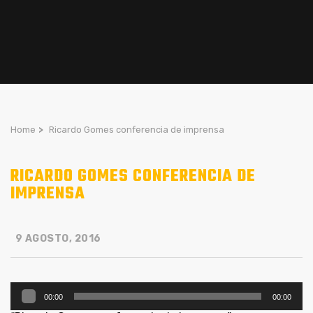
Home
>
Ricardo Gomes conferencia de imprensa
RICARDO GOMES CONFERENCIA DE
IMPRENSA
9 AGOSTO, 2016
Reprodutor
00:00
00:00
de