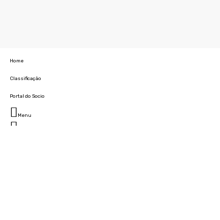
Home
Classificação
Portal do Socio
Menu
Fechar
Home
Clube
História
Marcha
Sede