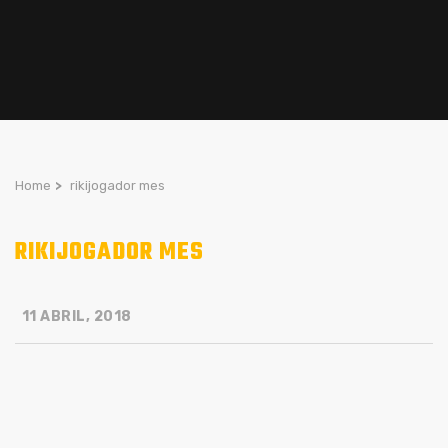
Home
>
rikijogador mes
RIKIJOGADOR MES
11 ABRIL, 2018