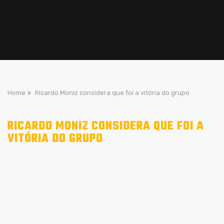
Home
>
Ricardo Moniz considera que foi a vitória do grupo
RICARDO MONIZ CONSIDERA QUE FOI A
VITÓRIA DO GRUPO