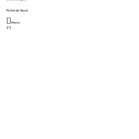
Portal do Socio
Menu
Fechar
Home
Clube
História
Marcha
Sede
Instalações
Cidade Desportiva
Estádio da Madeira
Cristiano Ronaldo Campus Futebol
Museu
Camarotes