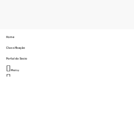
Home
Classificação
Portal do Socio
Menu
Fechar
Home
Clube
História
Marcha
Sede