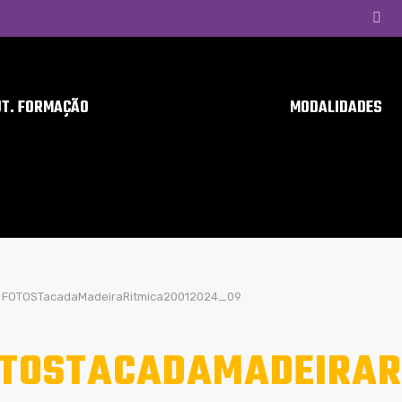
UT. FORMAÇÃO
MODALIDADES
FOTOSTacadaMadeiraRitmica20012024_09
TOSTACADAMADEIRAR