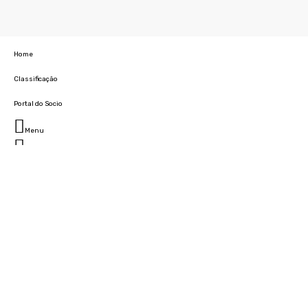
Home
Classificação
Portal do Socio
Menu
Fechar
Home
Clube
História
Marcha
Sede
Instalações
Cidade Desportiva