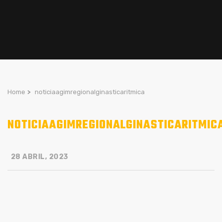
Home
>
noticiaagimregionalginasticaritmica
NOTICIAAGIMREGIONALGINASTICARITMIC
28 ABRIL, 2023