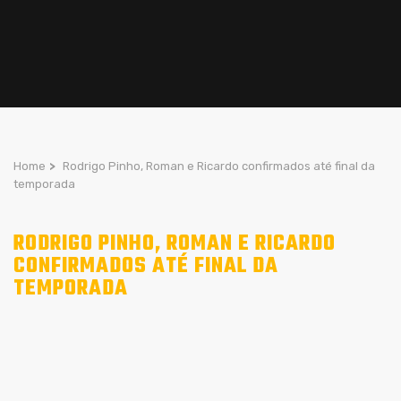
Home
>
Rodrigo Pinho, Roman e Ricardo confirmados até final da
temporada
RODRIGO PINHO, ROMAN E RICARDO
CONFIRMADOS ATÉ FINAL DA
TEMPORADA