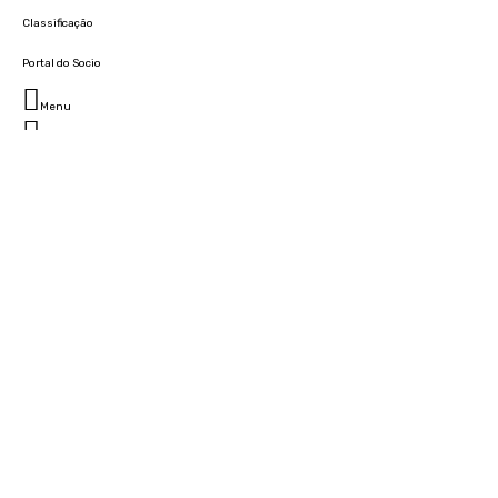
Classificação
Portal do Socio
Menu
Fechar
Home
Clube
História
Marcha
Sede
Instalações
Cidade Desportiva
Estádio da Madeira
Cristiano Ronaldo Campus Futebol
Museu