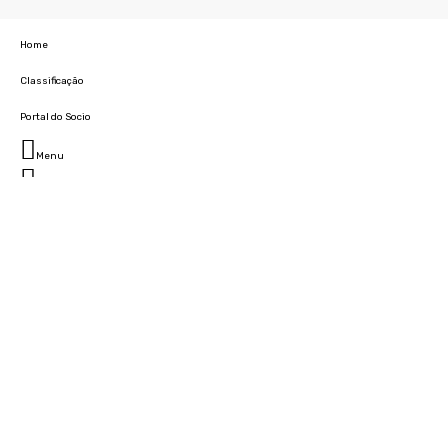
Home
Classificação
Portal do Socio
Menu
Fechar
Home
Clube
História
Marcha
Sede
Instalações
Cidade Desportiva
Estádio da Madeira