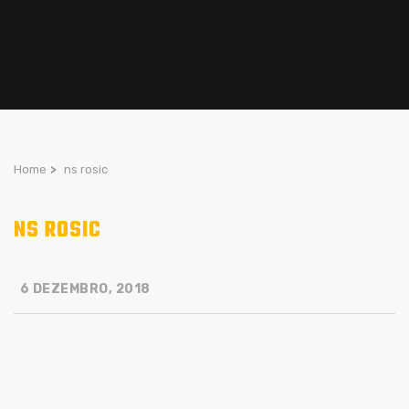
Home
>
ns rosic
NS ROSIC
6 DEZEMBRO, 2018