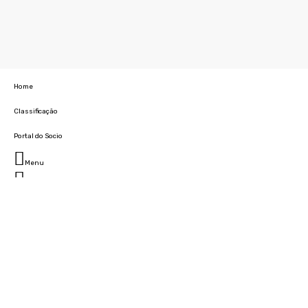
Home
Classificação
Portal do Socio
Menu
Fechar
Home
Clube
História
Marcha
Sede