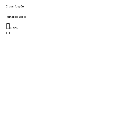
Classificação
Portal do Socio
Menu
Fechar
Home
Clube
História
Marcha
Sede
Instalações
Cidade Desportiva
Estádio da Madeira
Cristiano Ronaldo Campus Futebol
Museu