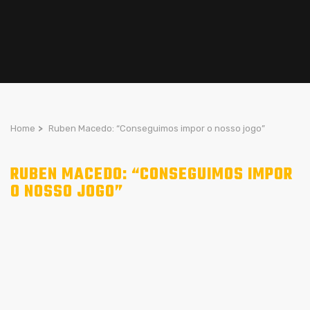
Home
>
Ruben Macedo: “Conseguimos impor o nosso jogo”
RUBEN MACEDO: “CONSEGUIMOS IMPOR
O NOSSO JOGO”