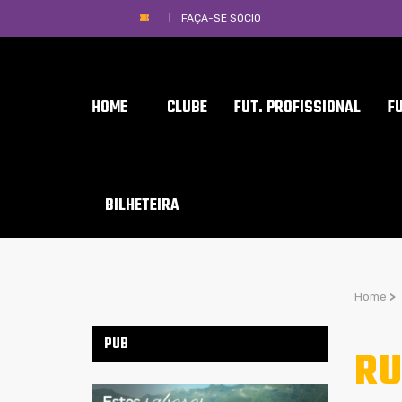
FAÇA-SE SÓCIO
HOME
CLUBE
FUT. PROFISSIONAL
F
BILHETEIRA
Home
>
PUB
RU