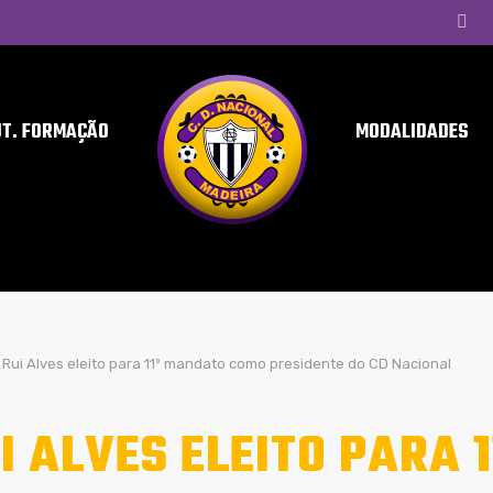
UT. FORMAÇÃO
MODALIDADES
Rui Alves eleito para 11º mandato como presidente do CD Nacional
I ALVES ELEITO PARA 