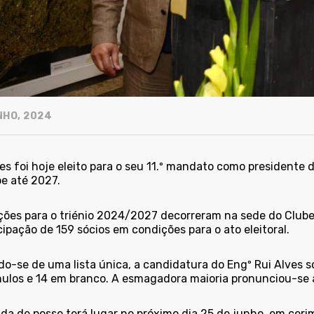
NHO, 2024
ves foi hoje eleito para o seu 11.º mandato como presidente
be até 2027.
ições para o triénio 2024/2027 decorreram na sede do Clube
cipação de 159 sócios em condições para o ato eleitoral.
do-se de uma lista única, a candidatura do Engº Rui Alves s
nulos e 14 em branco. A esmagadora maioria pronunciou-se a
da de posse terá lugar no próximo dia 25 de junho, em cerim