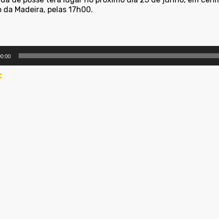
 da Madeira, pelas 17h00.
utor
0:00
: