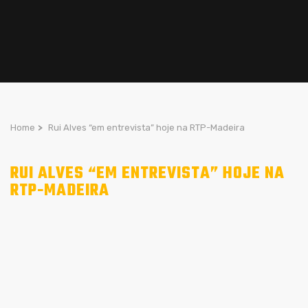
Home
>
Rui Alves “em entrevista” hoje na RTP-Madeira
RUI ALVES “EM ENTREVISTA” HOJE NA
RTP-MADEIRA