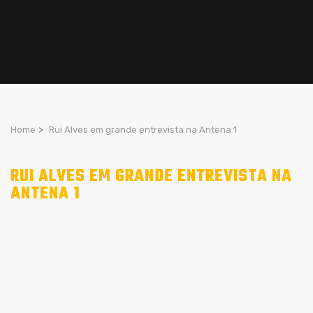
Home
>
Rui Alves em grande entrevista na Antena 1
RUI ALVES EM GRANDE ENTREVISTA NA
ANTENA 1