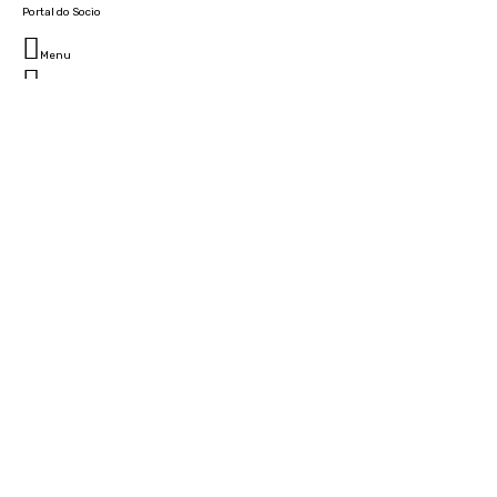
Portal do Socio
Menu
Fechar
Home
Clube
História
Marcha
Sede
Instalações
Cidade Desportiva
Estádio da Madeira
Cristiano Ronaldo Campus Futebol
Museu
Camarotes