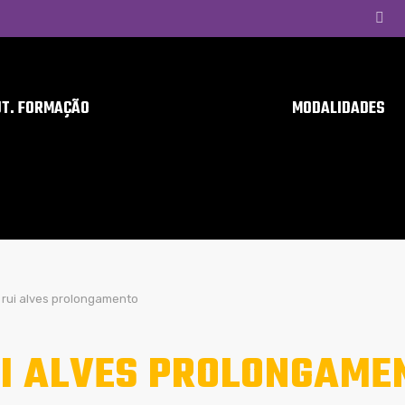
UT. FORMAÇÃO
MODALIDADES
rui alves prolongamento
I ALVES PROLONGAME