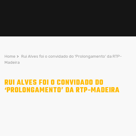
Home
>
Rui Alves foi o convidado do ‘Prolongamento’ da RTP-
Madeira
RUI ALVES FOI O CONVIDADO DO
‘PROLONGAMENTO’ DA RTP-MADEIRA