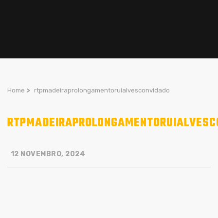
Home
>
rtpmadeiraprolongamentoruialvesconvidado
RTPMADEIRAPROLONGAMENTORUIALVESC
12 NOVEMBRO, 2024