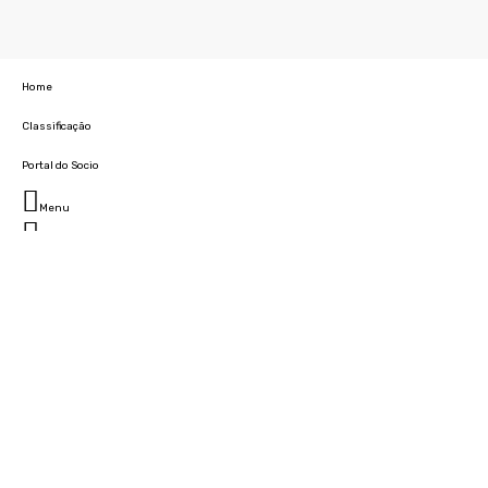
Home
Classificação
Portal do Socio
Menu
Fechar
Home
Clube
História
Marcha
Sede
Instalações
Cidade Desportiva