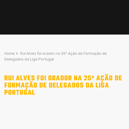
Home
>
Rui Alves foi orador na 25ª Ação de Formação de
Delegados da Liga Portugal
RUI ALVES FOI ORADOR NA 25ª AÇÃO DE
FORMAÇÃO DE DELEGADOS DA LIGA
PORTUGAL