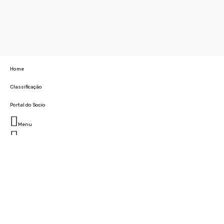
Home
Classificação
Portal do Socio
Menu
Fechar
Home
Clube
História
Marcha
Sede