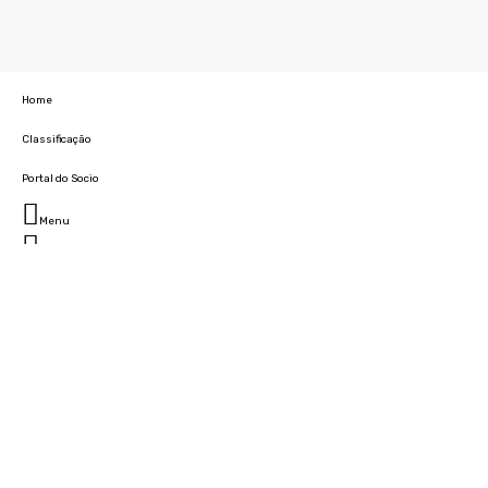
Home
Classificação
Portal do Socio
Menu
Fechar
Home
Clube
História
Marcha
Sede
Instalações