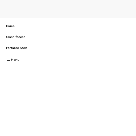
Home
Classificação
Portal do Socio
Menu
Fechar
Home
Clube
História
Marcha
Sede
Instalações
Cidade Desportiva