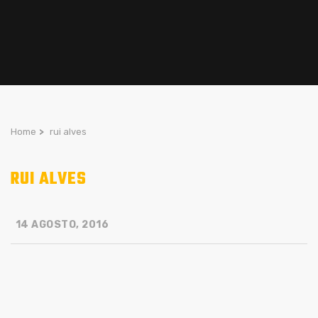
Home
>
rui alves
RUI ALVES
14 AGOSTO, 2016