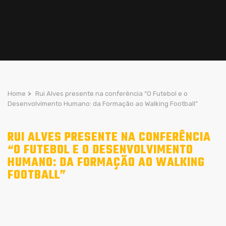
Home
>
Rui Alves presente na conferência “O Futebol e o
Desenvolvimento Humano: da Formação ao Walking Football”
RUI ALVES PRESENTE NA CONFERÊNCIA
“O FUTEBOL E O DESENVOLVIMENTO
HUMANO: DA FORMAÇÃO AO WALKING
FOOTBALL”