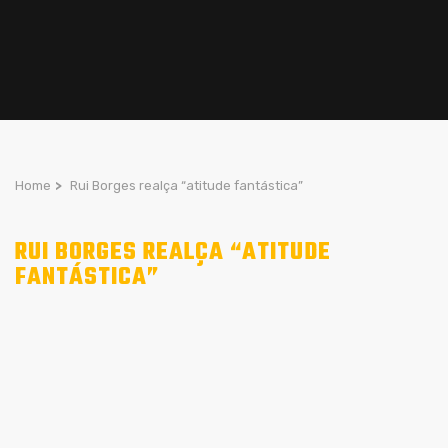
Home
>
Rui Borges realça “atitude fantástica”
RUI BORGES REALÇA “ATITUDE
FANTÁSTICA”