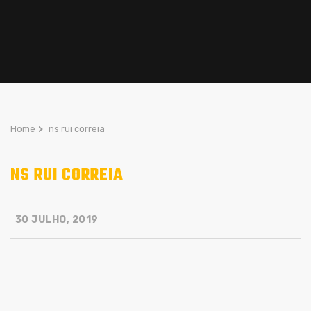
Home
>
ns rui correia
NS RUI CORREIA
30 JULHO, 2019