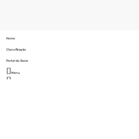
Home
Classificação
Portal do Socio
Menu
Fechar
Home
Clube
História
Marcha
Sede