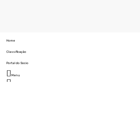
Home
Classificação
Portal do Socio
Menu
Fechar
Home
Clube
História
Marcha
Sede