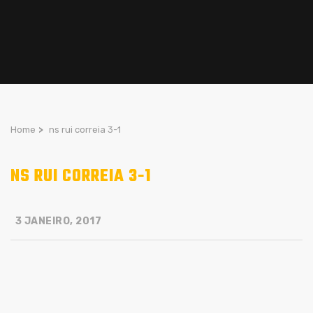
Home
>
ns rui correia 3-1
NS RUI CORREIA 3-1
3 JANEIRO, 2017