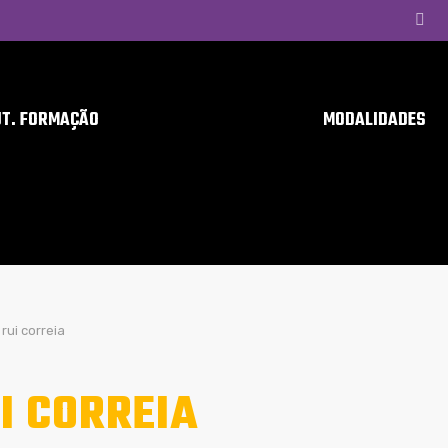
UT. FORMAÇÃO
MODALIDADES
rui correia
I CORREIA