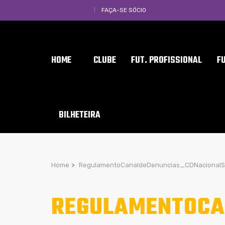
FAÇA-SE SÓCIO
HOME
CLUBE
FUT. PROFISSIONAL
F
BILHETEIRA
Home
>
RegulamentoCanaldeDenuncias_CDNacional
REGULAMENTOCA