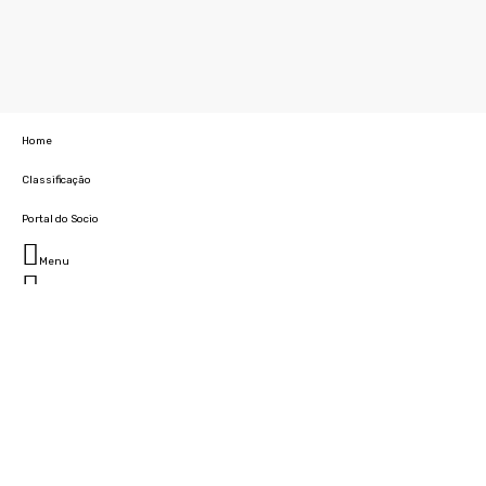
Home
Classificação
Portal do Socio
Menu
Fechar
Home
Clube
História
Marcha
Sede