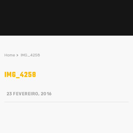
Home
>
IMG_4258
IMG_4258
23 FEVEREIRO, 2016