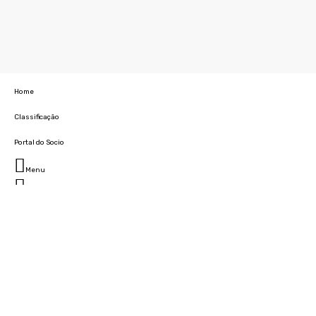
Home
Classificação
Portal do Socio
Menu
Fechar
Home
Clube
História
Marcha
Sede