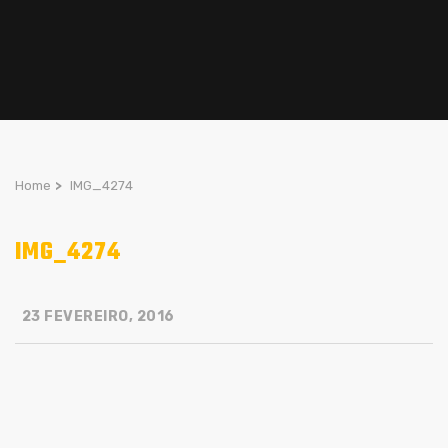
Home
>
IMG_4274
IMG_4274
23 FEVEREIRO, 2016