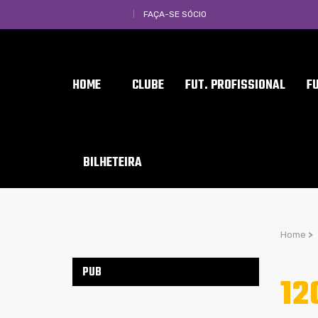
FAÇA-SE SÓCIO
HOME
CLUBE
FUT. PROFISSIONAL
F
BILHETEIRA
Home
>
PUB
12