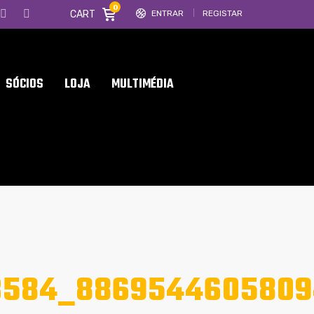
0
CART
ENTRAR
REGISTAR
SÓCIOS
LOJA
MULTIMÉDIA
3584_886954460580