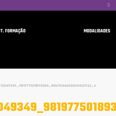
UT. FORMAÇÃO
MODALIDADES
12049349_981977501893584_8869544605809420922_n
049349_98197750189