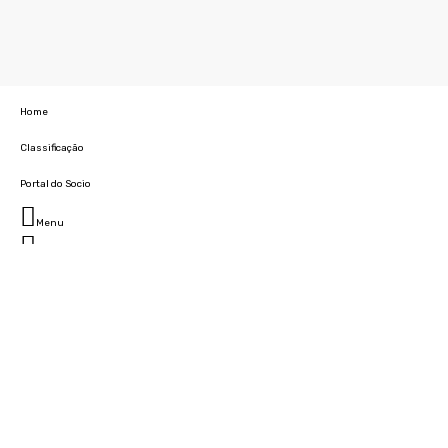
Home
Classificação
Portal do Socio
Menu
Fechar
Home
Clube
História
Marcha
Sede
Instalações