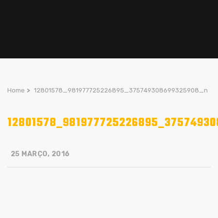
Home
>
12801578_981977725226895_375749308699325908_n
12801578_981977725226895_37574930
25 MARÇO, 2016