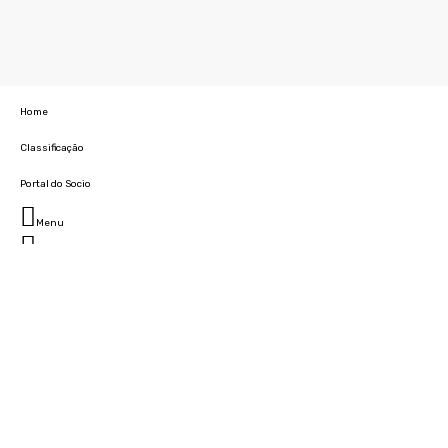
Home
Classificação
Portal do Socio
Menu
Fechar
Home
Clube
História
Marcha
Sede
Instalações