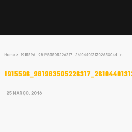
Home
>
1915596_981983505226317_2610440131302650044_n
1915596_981983505226317_261044013
25 MARÇO, 2016