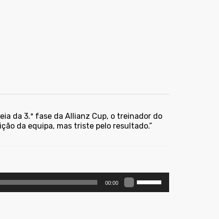
ia da 3.ª fase da Allianz Cup, o treinador do
ição da equipa, mas triste pelo resultado.”
Use
00:00
as
setas
cima/baixo
para