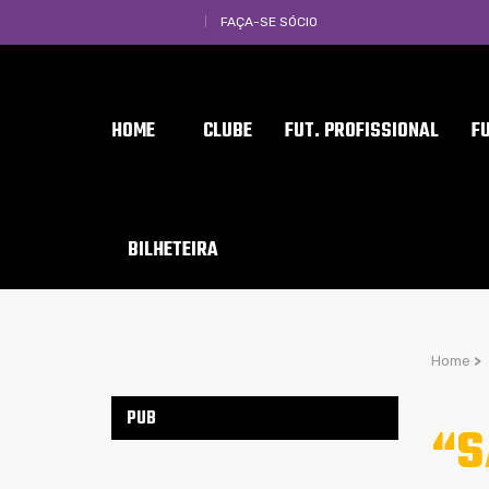
FAÇA-SE SÓCIO
HOME
CLUBE
FUT. PROFISSIONAL
F
BILHETEIRA
Home
>
PUB
“S