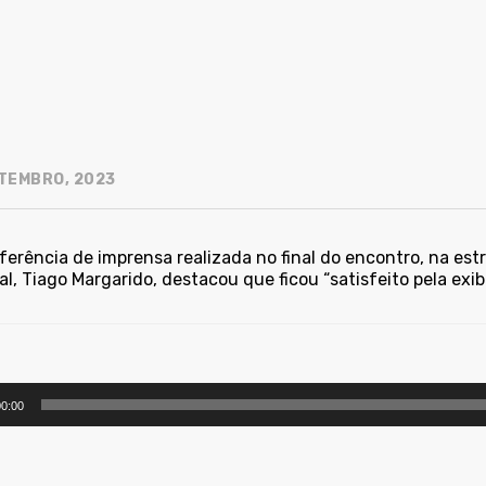
TEMBRO, 2023
erência de imprensa realizada no final do encontro, na estre
l, Tiago Margarido, destacou que ficou “satisfeito pela exib
utor
0:00