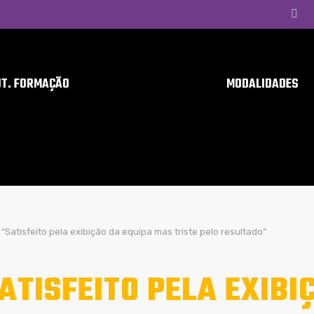
UT. FORMAÇÃO
MODALIDADES
“Satisfeito pela exibição da equipa mas triste pelo resultado”
ATISFEITO PELA EXIBI