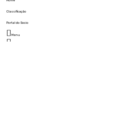
Home
Classificação
Portal do Socio
Menu
Fechar
Home
Clube
História
Marcha
Sede
Instalações
Cidade Desportiva
Estádio da Madeira
Cristiano Ronaldo Campus Futebol