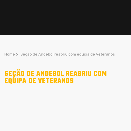
Home
>
Seção de Andebol reabriu com equipa de Veteranos
SEÇÃO DE ANDEBOL REABRIU COM
EQUIPA DE VETERANOS