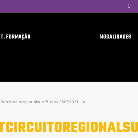
UT. FORMAÇÃO
MODALIDADES
2etcircuitoregionalsub18tenis-18092021_14
TCIRCUITOREGIONALSU