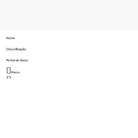
Home
Classificação
Portal do Socio
Menu
Fechar
Home
Clube
História
Marcha
Sede