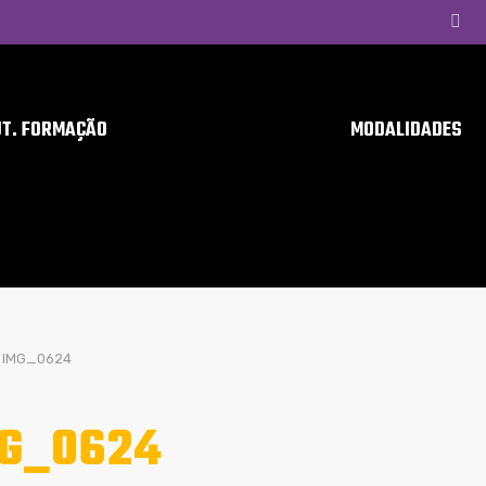
UT. FORMAÇÃO
MODALIDADES
IMG_0624
G_0624