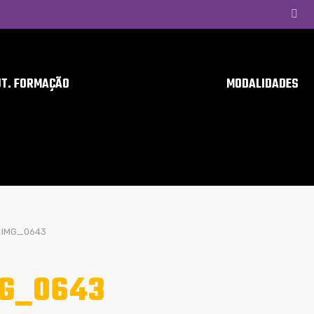
UT. FORMAÇÃO
MODALIDADES
IMG_0643
G_0643