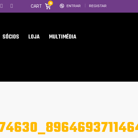
0
CART
ENTRAR
REGISTAR
SÓCIOS
LOJA
MULTIMÉDIA
74630_896469371146