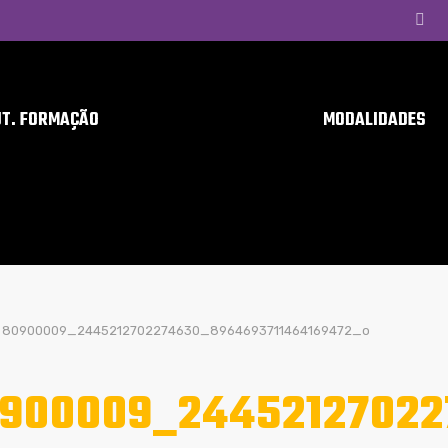
UT. FORMAÇÃO
MODALIDADES
80900009_2445212702274630_8964693711464169472_o
900009_24452127022